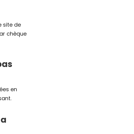
 site de
par chèque
pas
sées en
sant.
ma