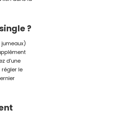
ingle ?
s jumeaux)
supplément
iez d’une
régler le
ernier
ent