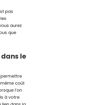
est pas
les
vous aurez
ous que
 dans le
s permettre
 le même coût
orsque l’on
ls à votre
 lien dans la