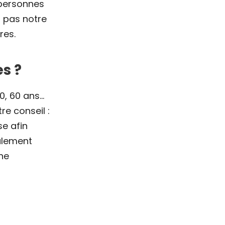
 personnes
t pas notre
res.
s ?
0, 60 ans…
re conseil :
se afin
nalement
ne