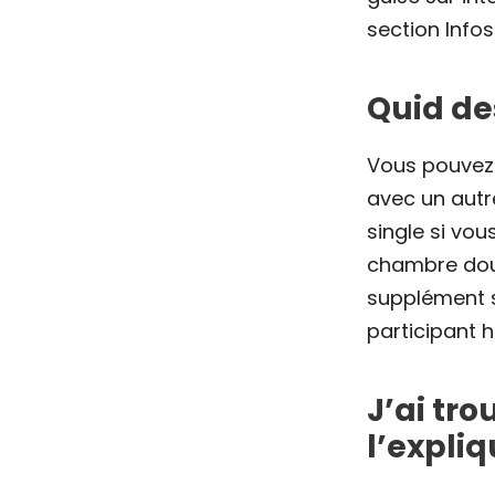
section Info
Quid de
Vous pouvez 
avec un autr
single si vou
chambre doub
supplément s
participant
J’ai tr
l’expliq