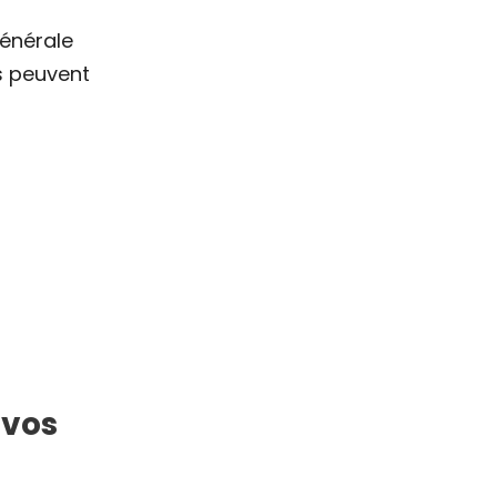
générale
es peuvent
 vos