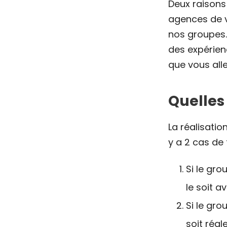
Deux raisons
agences de vo
nos groupes. 
des expérienc
que vous alle
Quelles
La réalisatio
y a 2 cas de 
Si le gro
le soit a
Si le gro
soit régl