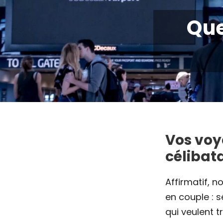
Que
Vos voy
célibata
Affirmatif, 
en couple : s
qui veulent 