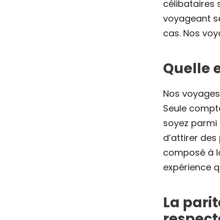
célibataires
voyageant se
cas. Nos voy
Quelle 
Nos voyages c
Seule compte 
soyez parmi 
d’attirer des
composé à la
expérience q
La pari
respect