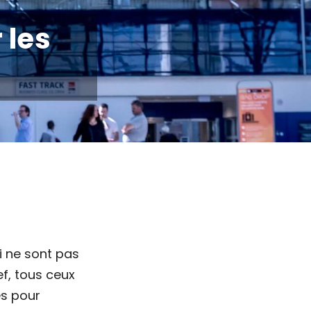
 les
i ne sont pas
ef, tous ceux
es pour