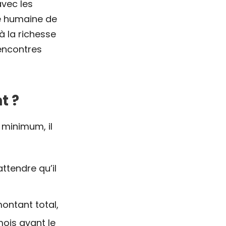
avec les
le humaine de
à la richesse
rencontres
t ?
 minimum, il
ttendre qu’il
montant total,
mois avant le