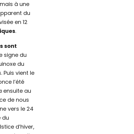
 mais à une
apparent du
visée en 12
giques
.
s sont
e signe du
équinoxe du
 Puis vient le
nce l’été
a ensuite au
nce de nous
ne vers le 24
e du
tice d’hiver,