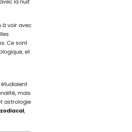
vec la nuit
 à voir avec
lles
ps. Ce sont
ologique, et
 étudiaient
nalité, mais
t astrologie
zodiacal
,