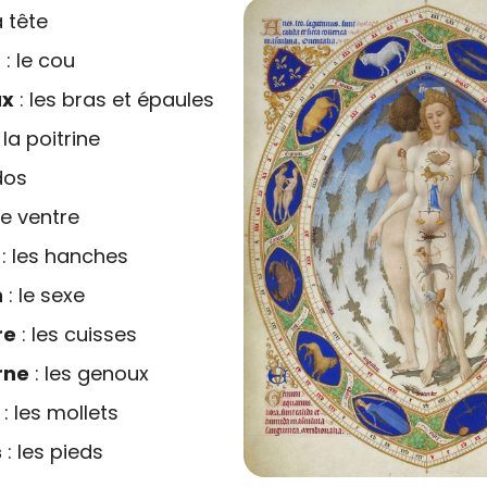
a tête
u
: le cou
x
: les bras et épaules
 la poitrine
dos
le ventre
: les hanches
n
: le sexe
re
: les cuisses
rne
: les genoux
: les mollets
s
: les pieds