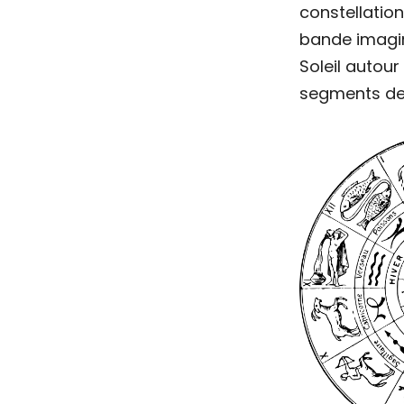
constellatio
bande imagi
Soleil autour
segments de 