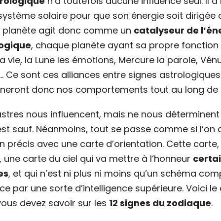
trologique
n’a toutefois aucune influence seul. Il 
système solaire pour que son énergie soit dirigée
ne planète agit donc comme un
catalyseur de l’én
logique
, chaque planète ayant sa propre fonction : 
 vie, la Lune les émotions, Mercure la parole, Vén
… Ce sont ces alliances entre signes astrologiques
nneront donc nos comportements tout au long de n
 astres nous influencent, mais ne nous déterminent
 est sauf. Néanmoins, tout se passe comme si l’on 
 précis avec une carte d’orientation. Cette carte, 
, une carte du ciel qui va mettre à l’honneur
certa
es
, et qui n’est ni plus ni moins qu’un schéma co
nce par une sorte d’intelligence supérieure. Voici 
vous devez savoir sur les
12 signes du zodiaque
.