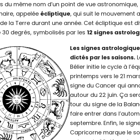
ns du même nom d’un point de vue astronomique,
naire, appelée
écliptique
, qui suit le mouvement 
 de la Terre durant une année. Cet écliptique est di
30 degrés, symbolisés par les
12 signes astrolo
Les signes astrologique
dictés par les saisons.
L
Bélier initie le cycle à l’
printemps vers le 21 mars.
signe du Cancer qui anno
autour du 22 juin. Ça ser
tour du signe de la Bala
faire entrer dans l’autom
septembre. Enfin, le sign
Capricorne marque le sols