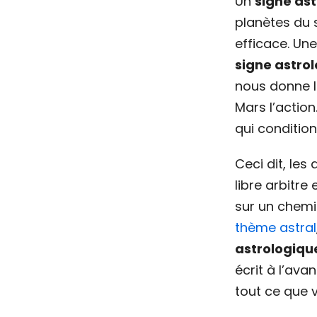
Un
signe as
planètes du 
efficace. U
signe astro
nous donne la
Mars l’action
qui conditio
Ceci dit, les
libre arbitre
sur un chemin
thème astral
astrologiqu
écrit à l’ava
tout ce que 