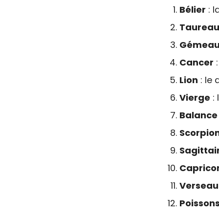
Bélier
: l
Taurea
Gémeau
Cancer
:
Lion
: le 
Vierge
: 
Balance
Scorpio
Sagittai
Caprico
Verseau
Poisson