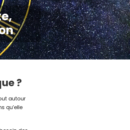
te,
ion
que ?
out autour
s qu’elle