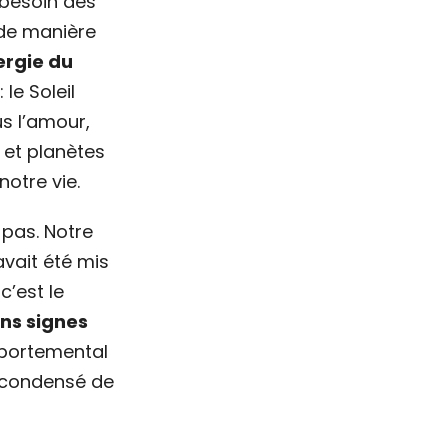
a besoin des
 de manière
ergie du
le Soleil
us l’amour,
 et planètes
otre vie.
 pas. Notre
avait été mis
c’est le
ins signes
mportemental
le condensé de