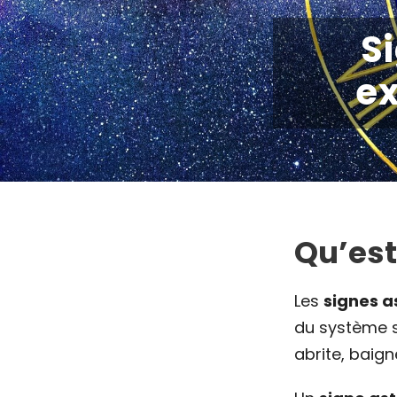
Si
ex
Qu’est
Les
signes a
du système so
abrite, baig