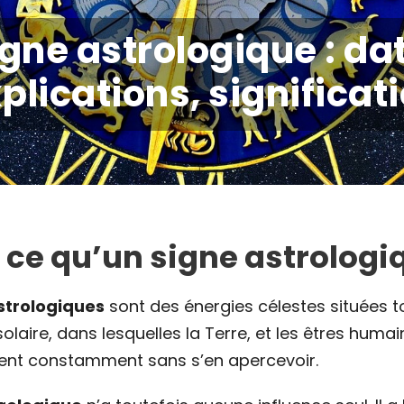
gne astrologique : da
plications, significat
 ce qu’un signe astrologi
strologiques
sont des énergies célestes situées t
laire, dans lesquelles la Terre, et les êtres humain
nent constamment sans s’en apercevoir.