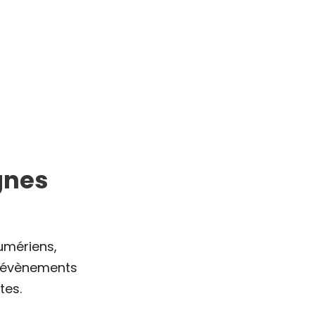
ignes
umériens,
s évènements
tes.