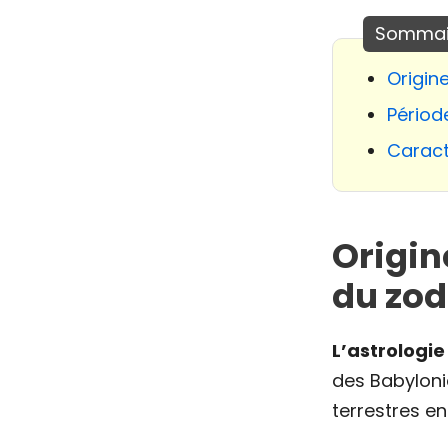
Origin
Périod
Caract
Origin
du zo
L’astrologie
des Babyloni
terrestres e