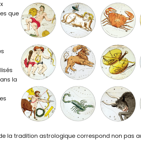
ux
ues que
u
es
lisés
dans la
es
de la tradition astrologique correspond non pas a