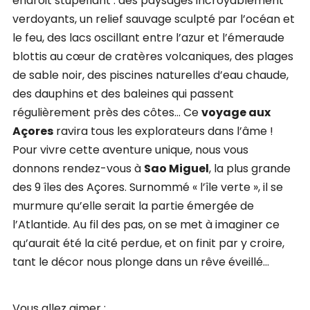
endroit stupéfiant : des paysages incroyablement
verdoyants, un relief sauvage sculpté par l’océan et
le feu, des lacs oscillant entre l’azur et l’émeraude
blottis au cœur de cratères volcaniques, des plages
de sable noir, des piscines naturelles d’eau chaude,
des dauphins et des baleines qui passent
régulièrement près des côtes… Ce
voyage aux
Açores
ravira tous les explorateurs dans l’âme !
Pour vivre cette aventure unique, nous vous
donnons rendez-vous à
Sao Miguel
, la plus grande
des 9 îles des Açores. Surnommé « l’île verte », il se
murmure qu’elle serait la partie émergée de
l’Atlantide. Au fil des pas, on se met à imaginer ce
qu’aurait été la cité perdue, et on finit par y croire,
tant le décor nous plonge dans un rêve éveillé…
Vous allez aimer :